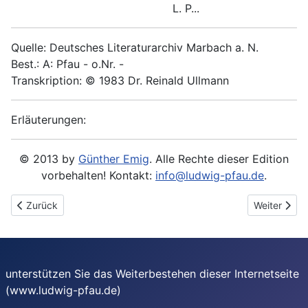
L. P...
Quelle: Deutsches Literaturarchiv Marbach a. N.
Best.: A: Pfau - o.Nr. -
Transkription: © 1983 Dr. Reinald Ullmann
Erläuterungen:
© 2013 by
Günther Emig
. Alle Rechte dieser Edition
vorbehalten! Kontakt:
info@ludwig-pfau.de
.
Vorheriger Beitrag: 1889-05-12 - An Anna Spier
Nächster Be
Zurück
Weiter
unterstützen Sie das Weiterbestehen dieser Internetseite
(www.ludwig-pfau.de)