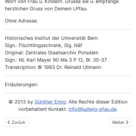
Wort von Frau u. Kindern. Grüsse sie u. empfange
herzlichen Gruss von Deinem LPfau.
Ohne Adresse.
Historisches Institut der Universität Bern
Sign.: Flüchtlingsschrank, Slg. Näf
Original: Zentrales Staatsarchiv Potsdam
Sign.: NL Karl Mayer 90 Ma 3 P 12, Bl. 35-37
Transkription: © 1983 Dr. Reinald Ullmann
Erläuterungen:
© 2013 by
Günther Emig
. Alle Rechte dieser Edition
vorbehalten! Kontakt:
info@ludwig-pfau.de
.
Vorheriger Beitrag: 1859-12-16 - An Karl Mayer
Nächster Be
Zurück
Weiter