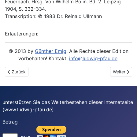
Feuerbach. Hrsg. Von Wilhelm Bolin. Bd. 2. Leipzig
1904, S. 332-334.
Transkription: © 1983 Dr. Reinald Ullmann
Erläuterungen:
© 2013 by
Günther Emig
. Alle Rechte dieser Edition
vorbehalten! Kontakt:
info@ludwig-pfau.de
.
Vorheriger Beitrag: 1866-11-10 - An Ludwig Feuerbach
Nächster Be
Zurück
Weiter
unterstützen Sie das Weiterbestehen dieser Internetseite
(www.ludwig-pfau.de)
Betrag