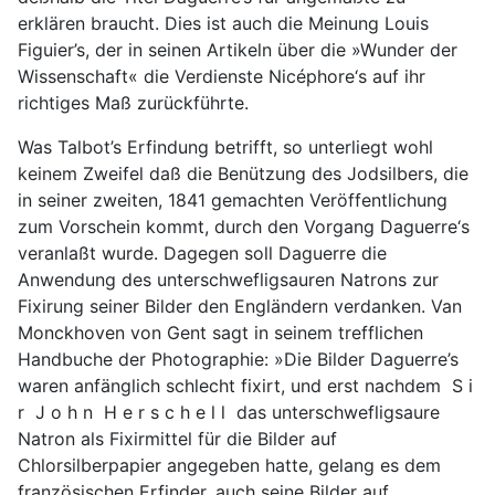
erklären braucht. Dies ist auch die Meinung Louis
Figuier’s, der in seinen Artikeln über die »Wunder der
Wissenschaft« die Verdienste Nicéphore‘s auf ihr
richtiges Maß zurückführte.
Was Talbot’s Erfindung betrifft, so unterliegt wohl
keinem Zweifel daß die Benützung des Jodsilbers, die
in seiner zweiten, 1841 gemachten Veröffentlichung
zum Vorschein kommt, durch den Vorgang Daguerre‘s
veranlaßt wurde. Dagegen soll Daguerre die
Anwendung des unterschwefligsauren Natrons zur
Fixirung seiner Bilder den Engländern verdanken. Van
Monckhoven von Gent sagt in seinem trefflichen
Handbuche der Photographie: »Die Bilder Daguerre’s
waren anfänglich schlecht fixirt, und erst nachdem S i
r J o h n H e r s c h e l l das unterschwefligsaure
Natron als Fixirmittel für die Bilder auf
Chlorsilberpapier angegeben hatte, gelang es dem
französischen Erfinder, auch seine Bilder auf