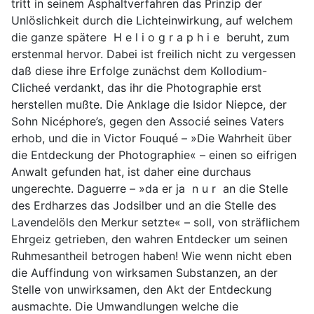
tritt in seinem Asphaltverfahren das Prinzip der
Unlöslichkeit durch die Lichteinwirkung, auf welchem
die ganze spätere H e l i o g r a p h i e beruht, zum
erstenmal hervor. Dabei ist freilich nicht zu vergessen
daß diese ihre Erfolge zunächst dem Kollodium-
Clicheé verdankt, das ihr die Photographie erst
herstellen mußte. Die Anklage die Isidor Niepce, der
Sohn Nicéphore’s, gegen den Associé seines Vaters
erhob, und die in Victor Fouqué – »Die Wahrheit über
die Entdeckung der Photographie« – einen so eifrigen
Anwalt gefunden hat, ist daher eine durchaus
ungerechte. Daguerre – »da er ja n u r an die Stelle
des Erdharzes das Jodsilber und an die Stelle des
Lavendelöls den Merkur setzte« – soll, von sträflichem
Ehrgeiz getrieben, den wahren Entdecker um seinen
Ruhmesantheil betrogen haben! Wie wenn nicht eben
die Auffindung von wirksamen Substanzen, an der
Stelle von unwirksamen, den Akt der Entdeckung
ausmachte. Die Umwandlungen welche die