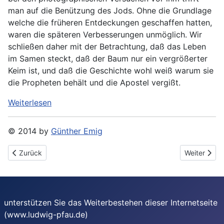
man auf die Benützung des Jods. Ohne die Grundlage
welche die früheren Entdeckungen geschaffen hatten,
waren die späteren Verbesserungen unmöglich. Wir
schließen daher mit der Betrachtung, daß das Leben
im Samen steckt, daß der Baum nur ein vergrößerter
Keim ist, und daß die Geschichte wohl weiß warum sie
die Propheten behält und die Apostel vergißt.
Weiterlesen
© 2014 by
Günther Emig
Vorheriger Beitrag: Pfau, Ludwig: Die Heliographie. [4:] Photogr
Nächster Be
Zurück
Weiter
unterstützen Sie das Weiterbestehen dieser Internetseite
(www.ludwig-pfau.de)