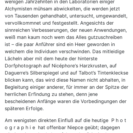
wenigen Jahrzehnten in den Laboratorien einiger
Alchymisten mühsam abwickelten, die werden jetzt
von Tausenden gehandhabt, untersucht, umgewandelt,
vervollkommnet und festgestellt. Angesichts der
sinnreichen Verbesserungen, der neuen Anwendungen,
weiß man kaum noch wem das Alles gutzuschreiben
ist – die paar Anführer sind ein Heer geworden in
welchem die Individuen verschwinden. Das mitleidige
Lächeln aber mit dem heute der hinterste
Dorfphotograph auf Nicéphore‘s Harzkrusten, auf
Daguerre’s Silberspiegel und auf Talbot’s Tintenkleckse
blicken kann, das wird diese Namen nicht abhalten, in
Begleitung einiger anderer, für immer an der Spitze der
herrlichen Erfindung zu stehen, denn jene
bescheidenen Anfänge waren die Vorbedingungen der
späteren Erfolge.
Am wenigsten direkten Einfluß auf die heutige P h o t
o g r a p h i e hat offenbar Niepce geübt; dagegen