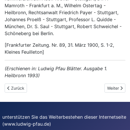
Mamroth - Frankfurt a. M., Wilhelm Ostertag -
Heilbronn, Rechtsanwalt Friedrich Payer - Stuttgart,
Johannes Proelß - Stuttgart, Professor L. Quidde -
München, Dr. S. Saul - Stuttgart, Robert Schweichel -
Schöneberg bei Berlin.
[Frankfurter Zeitung. Nr. 89, 31. März 1900, S. 1-2,
Kleines Feuilleton]
(Erschienen in: Ludwig Pfau Blätter. Ausgabe 1.
Heilbronn 1993)
Vorheriger Beitrag: Karl Moersch: Ludwig Pfau, ein Verlierer, de
Nächster Be
Zurück
Weiter
unterstützen Sie das Weiterbestehen dieser Internetseite
(www.ludwig-pfau.de)