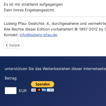
Es ist mir strahlend aufgegangen
Dein innres Engelsangesicht.
Ludwig Pfau: Gedichte. 4., durchgesehene und vermehrte 
Alle Rechte dieser Edition vorbehalten! © 1997-2012 by 
Kontakt:
info@ludwig-pfau.de
.
Vorheriger Beitrag: Einst und Jetzt
Zurück
unterstützen Sie das Weiterbestehen dieser Internetsei
Betrag
EUR