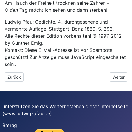
Am Hauch der Freiheit trocknen seine Zähren –
O
den
Tag möcht ich sehen und dann sterben!
Ludwig Pfau: Gedichte. 4., durchgesehene und
vermehrte Auflage. Stuttgart: Bonz 1889. S. 293.
Alle Rechte dieser Edition vorbehalten! © 1997-2012
by Günther Emig.
Kontakt:
Diese E-Mail-Adresse ist vor Spambots
geschützt! Zur Anzeige muss JavaScript eingeschaltet
sein.
.
Vorheriger Beitrag: Flüchtlingssonette auf das Jahr 1849 XVI
Nächster B
Zurück
Weiter
unterstützen Sie das Weiterbestehen dieser Internetseite
(www.ludwig-pfau.de)
Betrag