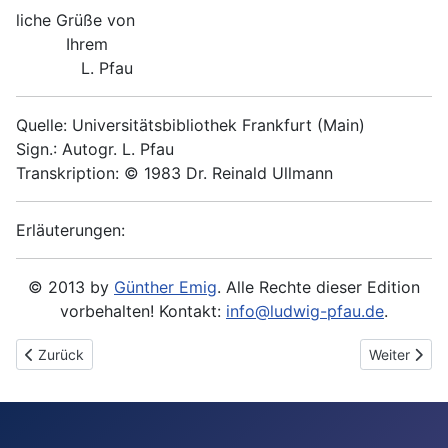
liche Grüße von
Ihrem
L. Pfau
Quelle: Universitätsbibliothek Frankfurt (Main)
Sign.: Autogr. L. Pfau
Transkription: © 1983 Dr. Reinald Ullmann
Erläuterungen:
© 2013 by
Günther Emig
. Alle Rechte dieser Edition
vorbehalten! Kontakt:
info@ludwig-pfau.de
.
Vorheriger Beitrag: 1893-06-30 - An Anna Spier
Nächster Be
Zurück
Weiter